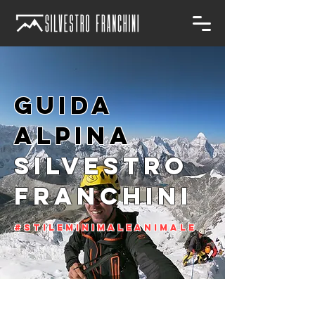
GUIDA
ALPINA
SILVESTRO
FRANCHINI
#STILEMINIMALEANIMALE