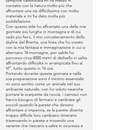
semplice camminata mi ha messo in
contatto con la natura molto più che
affrontare una via difficilissima con molto
materiale e mi ha dato molta più
soddisfazione.
Con questo stile ho affrontato una delle mie
giornate più lunghe in montagna e di cui
vado più fiero, il mio concatenamento dello
skyline del Brenta, una linea che ho creato
con la mia fantasia e immaginazione in cui si
alternano 16 montagne, per salirle ho
percorso circa 4000 metri di dislivello in salita
affrontando difficoltà in arrampicata fino al
VI°, tutto questo in 16 ore.
Portando durante questa giornata e nella
sua preparazione sono il minimo essenziale
mi sono sentito come un animale nel suo
ambiente naturale, non ho voluto neanche
portare le scarpette da roccia, i camosci non
hanno bisogno di fermarsi e cambiare gli
zoccoli quando la parete che devono
affrontare si impenna, se la parete diventa
troppo difficile loro cambiano itinerario
traversando in parete e trovando una
variante che riescano a salire in sicurezza e