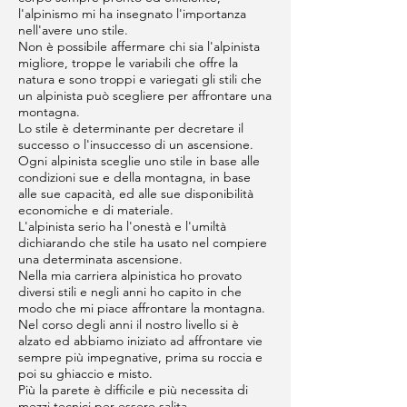
l'alpinismo mi ha insegnato l'importanza
nell'avere uno stile.
Non è possibile affermare chi sia l'alpinista
migliore, troppe le variabili che offre la
natura e sono troppi e variegati gli stili che
un alpinista può scegliere per affrontare una
montagna.
Lo stile è determinante per decretare il
successo o l'insuccesso di un ascensione.
Ogni alpinista sceglie uno stile in base alle
condizioni sue e della montagna, in base
alle sue capacità, ed alle sue disponibilità
economiche e di materiale.
L'alpinista serio ha l'onestà e l'umiltà
dichiarando che stile ha usato nel compiere
una determinata ascensione.
Nella mia carriera alpinistica ho provato
diversi stili e negli anni ho capito in che
modo che mi piace affrontare la montagna.
Nel corso degli anni il nostro livello si è
alzato ed abbiamo iniziato ad affrontare vie
sempre più impegnative, prima su roccia e
poi su ghiaccio e misto.
Più la parete è difficile e più necessita di
mezzi tecnici per essere salita,