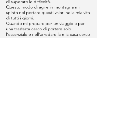
di superare le difficoltà.
Questo modo di agire in montagna mi
spinto nel portare questi valori nella mia vita
di tutti i giorni.
Quando mi preparo per un viaggio o per
una trasferta cerco di portare solo
l'essenziale e nell'arredare la mia casa cerco
di non avere niente di superfluo.
Questo si traduce in ordine, risparmio di
tempo, efficienza ed efficacia doti guarda
caso che si trovano in tutti i buoni alpinisti
ma che fanno comodo anche nella vita di
tutti i giorni.
I pantaloni e le scarpe che scelgo devono
andare bene in più occasioni in modo da
non dover scegliere quali è meglio mettere,
l'animale è a suo agio ovunque e se
qualcosa lo mette in difficoltà si adatta, se
sente un po' freddo lo sopporta come
riesce a sopportare un po' di caldo senza il
bisogno di svestirsi.
Tanto niente sarà mai perfetto in ogni
circostanza e occasione, l'unica cosa
perfetta siamo non ma non per gli altri,
ognuno di noi è l'essere perfetto per se