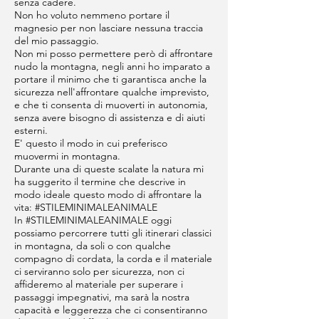
senza cadere.
Non ho voluto nemmeno portare il
magnesio per non lasciare nessuna traccia
del mio passaggio.
Non mi posso permettere però di affrontare
nudo la montagna, negli anni ho imparato a
portare il minimo che ti garantisca anche la
sicurezza nell'affrontare qualche imprevisto,
e che ti consenta di muoverti in autonomia,
senza avere bisogno di assistenza e di aiuti
esterni.
E' questo il modo in cui preferisco
muovermi in montagna.
Durante una di queste scalate la natura mi
ha suggerito il termine che descrive in
modo ideale questo modo di affrontare la
vita: #STILEMINIMALEANIMALE
In #STILEMINIMALEANIMALE oggi
possiamo percorrere tutti gli itinerari classici
in montagna, da soli o con qualche
compagno di cordata, la corda e il materiale
ci serviranno solo per sicurezza, non ci
affideremo al materiale per superare i
passaggi impegnativi, ma sarà la nostra
capacità e leggerezza che ci consentiranno