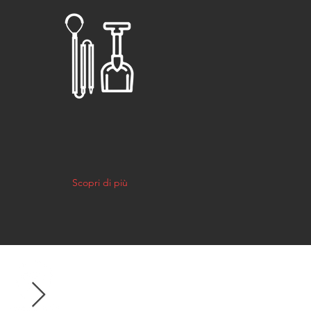
SCIALPINISMO/
O
FREERIDE
Scopri di più