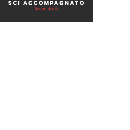
SCI ACCOMPAGNATO
Scopri di più
SCIALPINISMO/
FREERIDE
Scopri di più
© 2021 by Silvestro Franchini
Via Serafino Serafini,
19 - 38095
Madonna di Campiglio
(TN) - P.IVA:
02144580228
All rights reserved.